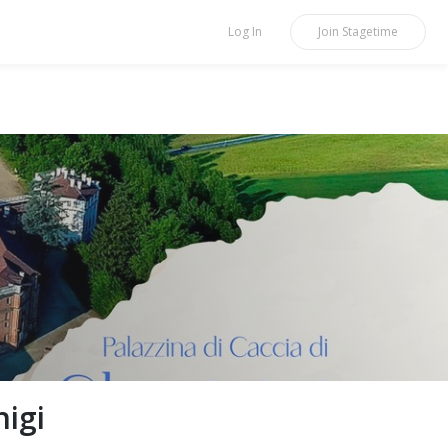
Log In
Join
Stagetime
nigi