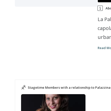
Ab
La Pa
capol
urban
nuovo 
Read M
cacci
parti
dell'
Stagetime Members with a relationship to Palazzina 