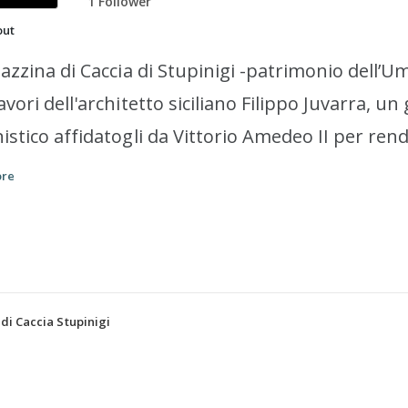
1 Follower
out
lazzina di Caccia di Stupinigi -patrimonio dell’
avori dell'architetto siciliano Filippo Juvarra, u
istico affidatogli da Vittorio Amedeo II per rend
titolo reale. L'originale progetto juvarriano part
ore
a per confluire nell'elegante e imponente palazzin
colarmente adatti alle battute di caccia tanto a
Ordine cavalleresco e religioso dei santi Maurizio
di Caccia Stupinigi