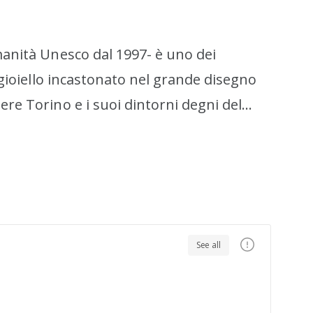
Umanità Unesco dal 1997- è uno dei
n gioiello incastonato nel grande disegno
ere Torino e i suoi dintorni degni del
e infatti dal ridisegno delle rotte di
a, sui territori di Stupinigi,
mate dalla corte sabauda e proprietà
 e Lazzaro.
See all